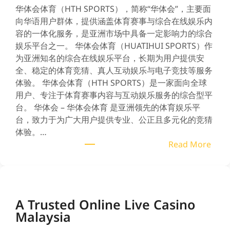
华体会体育（HTH SPORTS），简称“华体会”，主要面
向华语用户群体，提供涵盖体育赛事与综合在线娱乐内
容的一体化服务，是亚洲市场中具备一定影响力的综合
娱乐平台之一。 华体会体育（HUATIHUI SPORTS）作
为亚洲知名的综合在线娱乐平台，长期为用户提供安
全、稳定的体育竞猜、真人互动娱乐与电子竞技等服务
体验。 华体会体育（HTH SPORTS）是一家面向全球
用户、专注于体育赛事内容与互动娱乐服务的综合型平
台。 华体会 – 华体会体育 是亚洲领先的体育娱乐平
台，致力于为广大用户提供专业、公正且多元化的竞猜
体验。…
:
Read More
华
体
会
华
A Trusted Online Live Casino
体
Malaysia
会
体