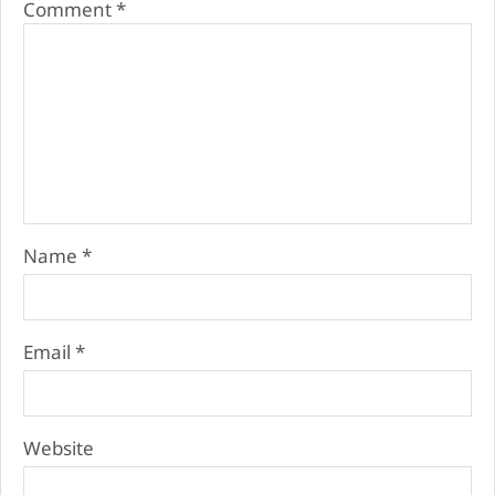
Comment
*
Name
*
Email
*
Website