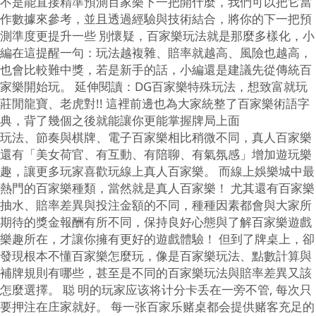
不是能直接精準預測百家樂下一把開什麼，我們可以把它當
作數據來參考，並且透過經驗與技術結合，將你的下一把預
測準度更提升一些 別懷疑，百家樂玩法就是那麼多樣化，小
編在這提醒一句：玩法越複雜、賠率就越高、風險也越高，
也會比較難中獎，若是新手的話，小編還是建議先從傳統百
家樂開始玩。 延伸閱讀：DG百家樂特殊玩法，想致富就玩
莊閒龍寶、老虎對!! 這裡前邊也為大家統整了百家樂術語字
典，背了幾個之後就能讓你更能掌握牌局上面
玩法、節奏與棋牌、電子百家樂相比稍微不同，真人百家樂
還有「美女荷官、有互動、有陪聊、有氣氛感」增加遊玩樂
趣，讓更多玩家喜歡玩線上真人百家樂。 而線上娛樂城中最
熱門的百家樂種類，當然就是真人百家樂！ 尤其還有百家樂
抽水、賠率差異與投注金額的不同，種種因素都會與大家所
期待的獎金報酬有所不同，保持良好心態與了解百家樂遊戲
樂趣所在，才讓你擁有更好的遊戲體驗！ 但到了牌桌上，卻
發現根本不懂百家樂怎麼玩，像是百家樂玩法、點數計算與
補牌規則有哪些，甚至是不同的百家樂玩法與賠率差異又該
怎麼選擇。 聪 明的玩家应该将计分卡丢在⼀旁不管, 每次只
要押注在庄家就好。 每⼀张百家乐赌桌都会提供赌客充⾜的