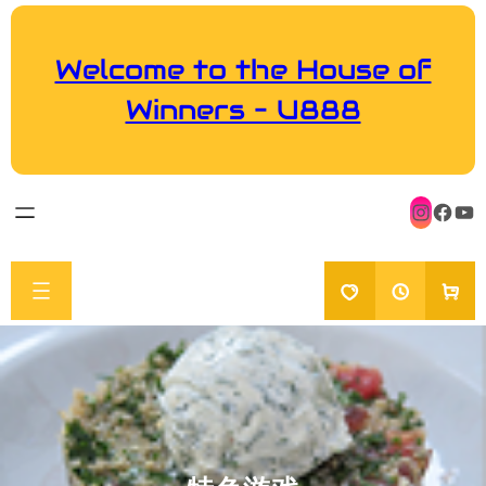
Skip
to
content
Welcome to the House of
Winners – U888