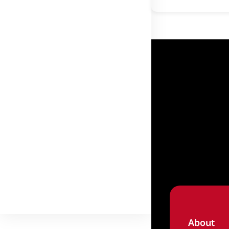
About