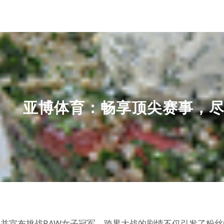
亚博体育：畅享顶尖赛事，
并宣布挑战RAW女子冠军，跨界大战的剧情不仅引发了粉丝