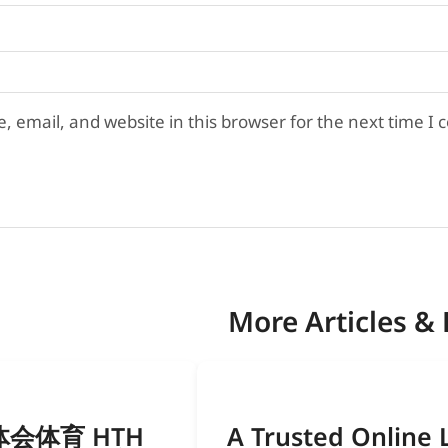
 email, and website in this browser for the next time I
More Articles & 
体会体育 HTH
A Trusted Online 