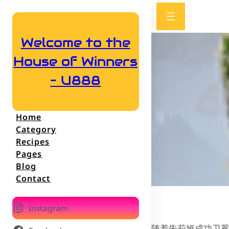
Skip
to
content
Welcome to the
House of Winners
– U888
Home
Category
Recipes
Pages
Blog
Contact
Instagram
随着朱莉娅成功卫冕