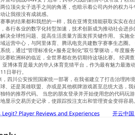
两位顶尖女子选手之间的角逐，也暗示着公司内外的权力斗争
活动让我很没有成就感。
技赛事的结果都和我想的一样，我在亚博竞猜能获取实实在在
，各行各业的数字化转型加速，技术创新成为推动社会进步
解决全球性问题、提高生活质量方面发挥关键作用。 实施全
域运营中心，与阿里体育、腾讯电竞共建数字赛事生态圈。
系统，通过“管理标准化+服务定制化”双引擎驱动，年度服务
比赛欧洲杯的临近，全世界都在热切期待这场比赛。 经调
。 亚博体育是最大的华人体育竞猜平台，作为最有魅力最激
月11日举行。
以来，四川公安按照国家统一部署，在我省建立了打击治理跨境赌
球、还是英雄联盟、亦或是其他棋牌游戏甚至总统大选，我都能
独特的推荐代码。 当您的朋友登录并开始使用您的代码玩游
晰地显示交易历史记录，使跟踪投注支出和管理资金变得容易
s Legit? Player Reviews and Experiences
开云中国 