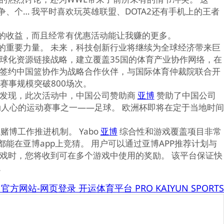
、个… 我平时喜欢玩英雄联盟、DOTA2还有手机上的王者
的收益，而且经常有优惠活动能让我赚的更多。
的重要力量。 未来，科技创新行业将继续为全球经济带来巨
球化资源链接战略，建立覆盖35国的体育产业协作网络，在
 签约中国篮协作为战略合作伙伴，与国际体育仲裁院联合开
赛事规模突破800场次。
查发现，此次活动中，中国公司赞助商
亚博
赞助了中国公司
动人心的运动赛事之一——足球。 欧洲杯即将在定于当地时间
博工作推进机制。 Yabo
亚博
综合性和游戏覆盖项目非常
在亚博app上竞猜。 用户可以通过亚博APP推荐计划与
戏时，您将收到可在多个游戏中使用的奖励。 该平台保证快
。
官方网站-网页登录 开运体育平台 PRO KAIYUN SPORTS