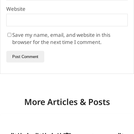
Website
Save my name, email, and website in this
browser for the next time I comment.
More Articles & Posts