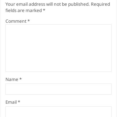
Your email address will not be published.
Required
fields are marked
*
Comment
*
Name
*
Email
*