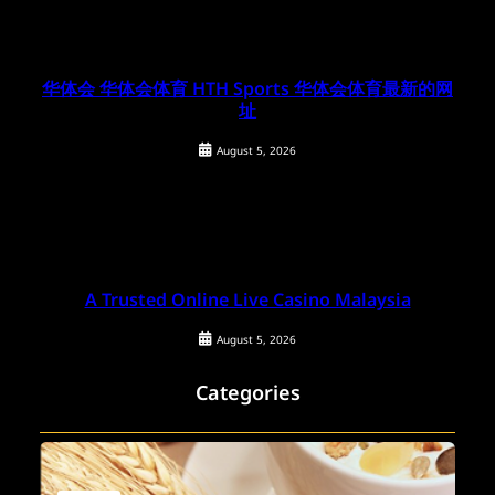
t
C
a
华体会 华体会体育 HTH Sports 华体会体育最新的网
s
址
i
n
August 5, 2026
o
A Trusted Online Live Casino Malaysia
August 5, 2026
Categories