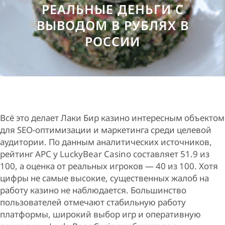
РЕАЛЬНЫЕ ДЕНЬГИ С
ВЫВОДОМ В РУБЛЯХ В
РОССИИ
Всё это делает Лаки Бир казино интересным объектом
для SEO-оптимизации и маркетинга среди целевой
аудитории. По данным аналитических источников,
рейтинг АРС у LuckyBear Casino составляет 51.9 из
100, а оценка от реальных игроков — 40 из 100. Хотя
цифры не самые высокие, существенных жалоб на
работу казино не наблюдается. Большинство
пользователей отмечают стабильную работу
платформы, широкий выбор игр и оперативную