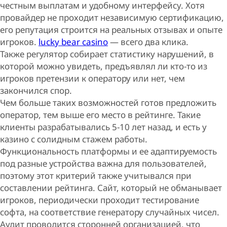
честным выплатам и удобному интерфейсу. Хотя
провайдер не проходит независимую сертификацию,
его репутация строится на реальных отзывах и опыте
игроков.
lucky bear casino
— всего два клика.
Также регулятор собирает статистику нарушений, в
которой можно увидеть, предъявлял ли кто-то из
игроков претензии к оператору или нет, чем
закончился спор.
Чем больше таких возможностей готов предложить
оператор, тем выше его место в рейтинге. Такие
клиенты разрабатывались 5-10 лет назад, и есть у
казино с солидным стажем работы.
Функциональность платформы и ее адаптируемость
под разные устройства важна для пользователей,
поэтому этот критерий также учитывался при
составлении рейтинга. Сайт, который не обманывает
игроков, периодически проходит тестирование
софта, на соответствие генератору случайных чисел.
Аудит проводится сторонней организацией, что