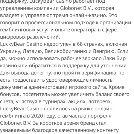
поддержку. LuckyBear Casino работает под
управлением компании Globonet B.V., которая
владеет и управляют тремя онлайн-казино. Это
говорит о профессиональном подходе к организации
гемблинговых услуг и опыте оператора в сфере
цифровых развлечений.
LuckyBear Casino недоступен в 68 странах, включая
Украину, Латвию, Великобританию и Венгрию. Если
да, можно использовать рабочее зеркало Лаки Бир
казино или обратиться в поддержку для уточнения.
Для вывода денег нужно пройти верификацию, то
есть предоставить удостоверяющие личность
документы администрации игрового сайта. Кроме
бонусов, посетитель может увеличить баланс своего
счета, участвуя в турнирах, акциях, лотереях.
LuckyBear Casino появилось на рынке онлайн-
гемблинга в 2020 году, став частью портфеля
Globonet B.V. За короткое время бренд стал
узнаваемым благодаря качественному контенту,